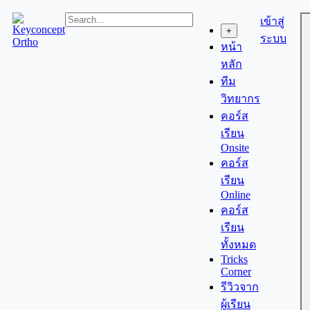
Skip
เข้าสู่
to
+
content
ระบบ
หน้า
หลัก
ทีม
วิทยากร
คอร์ส
เรียน
Onsite
คอร์ส
เรียน
Online
คอร์ส
เรียน
ทั้งหมด
Tricks
Corner
รีวิวจาก
ผู้เรียน