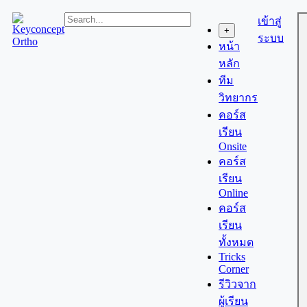
Skip
เข้าสู่
to
+
content
ระบบ
หน้า
หลัก
ทีม
วิทยากร
คอร์ส
เรียน
Onsite
คอร์ส
เรียน
Online
คอร์ส
เรียน
ทั้งหมด
Tricks
Corner
รีวิวจาก
ผู้เรียน