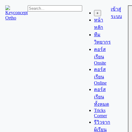
Skip
เข้าสู่
to
+
content
ระบบ
หน้า
หลัก
ทีม
วิทยากร
คอร์ส
เรียน
Onsite
คอร์ส
เรียน
Online
คอร์ส
เรียน
ทั้งหมด
Tricks
Corner
รีวิวจาก
ผู้เรียน